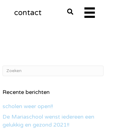
m
contact
Recente berichten
scholen weer open!!
De Mariaschool wenst iedereen een
gelukkig en gezond 2021!!