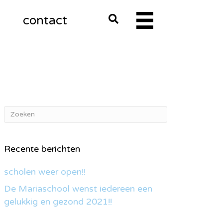
m
contact
Recente berichten
scholen weer open!!
De Mariaschool wenst iedereen een
gelukkig en gezond 2021!!