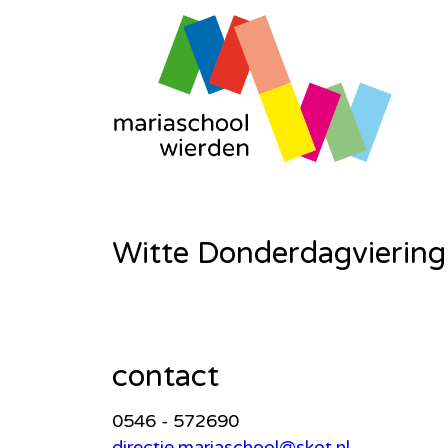
Witte Donderdagviering
contact
0546 - 572690
directie.mariaschool@skot.nl