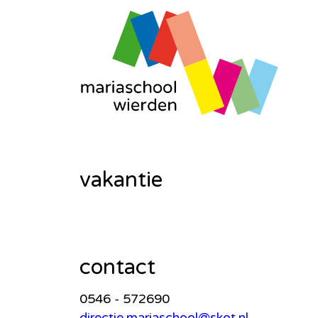
vakantie
contact
0546 - 572690
directie.mariaschool@skot.nl