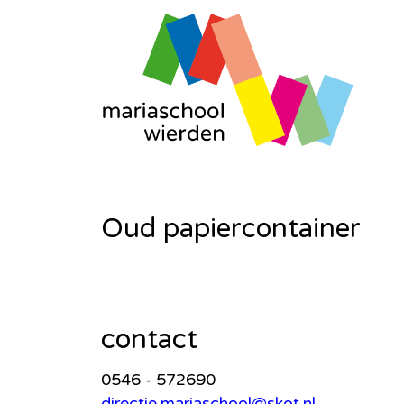
Oud papiercontainer
contact
0546 - 572690
directie.mariaschool@skot.nl