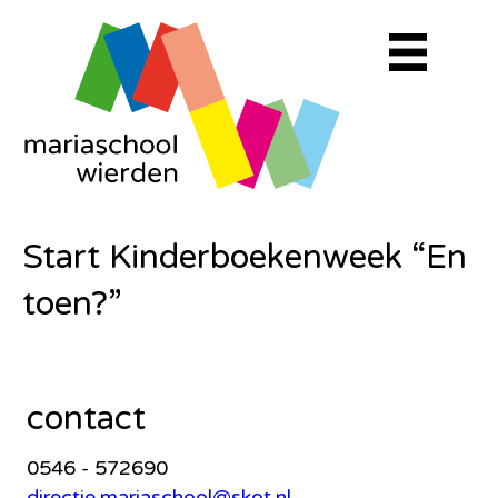
Start Kinderboekenweek “En
toen?”
contact
0546 - 572690
directie.mariaschool@skot.nl