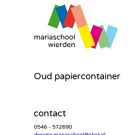
Oud papiercontainer
contact
0546 - 572690
directie.mariaschool@skot.nl