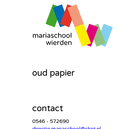
oud papier
contact
0546 - 572690
directie.mariaschool@skot.nl