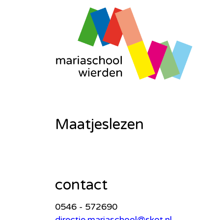
Maatjeslezen
contact
0546 - 572690
directie.mariaschool@skot.nl