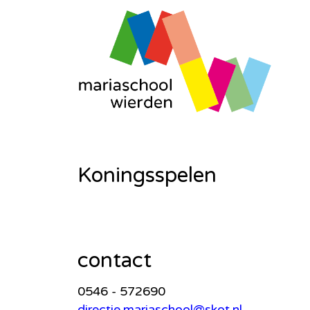
Koningsspelen
contact
0546 - 572690
directie.mariaschool@skot.nl